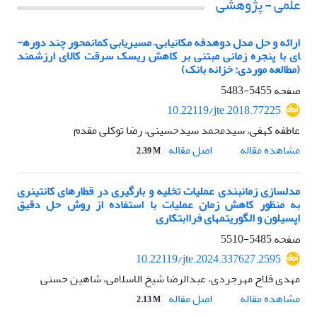
علمی - پژوهشی
ارائه و حل مدل دوهدفه مکان­یابی
–
مسیریابی کمان­محور چند دوره­
ای با پنجره زمانی مبتنی بر کاهش ریسک سرقت کالای ارزشمند
(مطالعه موردی: خزانه بانک)
صفحه
5455-5483
10.22119/jte.2018.77225
عاطفه کهفی، سیدمحمد سیدحسینی، رضا توکلی مقدم
اصل مقاله
مشاهده مقاله
2.39 M
مدل­سازی زمان­بندی عملیات تخلیه و بارگیری در قطارهای کانتینری
به منظور کاهش زمان عملیات با استفاده از روش حل دقیق
اپسیلون و الگوریتم­های فراابتکاری
صفحه
5485-5510
10.22119/jte.2024.337627.2595
مهدی فلاح مهرجردی، عبدالرضا شیخ الاسلامی، شاهین حسنی
اصل مقاله
مشاهده مقاله
2.13 M