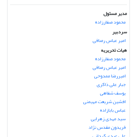
مدیر مسئول
محمود صفارزاده
سردبیر
امیر عباس رصافی
هیات تحریریه
محمود صفارزاده
امیر عباس رصافی
امیررضا ممدوحی
جبار علی ذاکری
یوسف شفاهی
افشین شریعت مهیمنی
عباس بابازاده
سید مهدی زهرایی
فریدون مقدس نژاد
علی عبدی کردانی