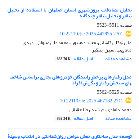
تحلیل تصادفات برون‌شهری استان اصفهان با استفاده از تحلیل
تناظر و تحلیل تناظر چندگانه
صفحه
5511-5523
10.22119/jte.2025.447855.2701
علی توکلی کاشانی، معید ذهبیون، محمدعلی صلواتی، مهدی
هادی‌نیا، متین چنگیز
اصل مقاله
مشاهده مقاله
883.76 K
مدل رفتارهای پرخطر رانندگان خودروهای تجاری براساس شاخص­
های سنجش رفتار و نگرش افراد
صفحه
5525-5562
10.22119/jte.2025.467182.2711
محمد دامادی، فرشید رضا حقیقی
اصل مقاله
مشاهده مقاله
892.34 K
توسعه مدل ساختاری نقش عوامل روان‌شناختی در انتخاب وسیلۀ