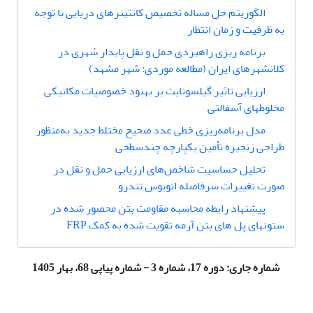
الگوریتم حل مساله تخصیص کانتینرهای دریایی با توجه
به ظرفیت و زمان انتظار
برنامه ریزی راهبردی حمل و نقل پایدار شهری در
کلانشهرهای ایران (مطالعه موردی: شهر مشهد)
ارزیابی تاثیر گیلسونایت بر بهبود خصوصیات مکانیکی
مخلوط‏های آسفالتی
مدل برنامه‌ریزی خطی عدد صحیح مختلط جدید به‌منظور
طراحی زنجیره تأمین یکپارچه چندسطحی
تحلیل حساسیت شاخص‌های ارزیابی حمل و نقل در
صورت تغییرات سرفاصله اتوبوس تندرو
پیشنهاد رابطه محاسبه مقاومت بتن محصور شده در
ستونهای پل های بتن آرمه تقویت شده به کمک FRP
شماره جاری:
دوره 17، شماره 3 - شماره پیاپی 68، بهار 1405