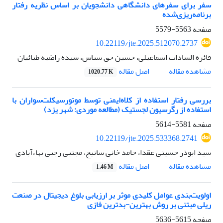
سفر برای سفر‌های دانشگاهی دانشجویان بر اساس نظریه رفتار
برنامه‌ریزی‌شده
صفحه
5563-5579
10.22119/jte.2025.512070.2737
فائزه السادات اسماعیلی، حسین حق شناس، سیده راضیه طبائیان
اصل مقاله
مشاهده مقاله
1020.77 K
بررسی رفتار استفاده از کلاه‌ایمنی توسط موتورسیکلت‌سواران با
استفاده از رگرسیون لجستیک
(مطالعه موردی: شهر یزد)
صفحه
5581-5614
10.22119/jte.2025.533368.2741
سید ابوذر حسینی عقدا، حامد خانی سانیج، مجتبی رجبی بهاءآبادی
اصل مقاله
مشاهده مقاله
1.46 M
اولویت‌بندی عوامل کلیدی موثر بر ارزیابی بلوغ دیجیتال در صنعت
ریلی مبتنی بر روش بهترین-بدترین فازی
صفحه
5615-5636