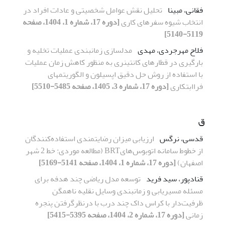
فقانی، مبینا
تحلیل نقش عوامل شخصیتی و عادات افراد در
انتخاب شیوه سفرهای کاری
[دوره 17، شماره 1، 1404، صفحه
5119-5140]
فلاح مهرجردی، مهدی
مدل­سازی زمان­بندی عملیات تخلیه و
بارگیری در قطارهای کانتینری به منظور کاهش زمان عملیات
با استفاده از روش حل دقیق اپسیلون و الگوریتم­های
فراابتکاری
[دوره 17، شماره 3، 1405، صفحه 5485-5510]
ق
قدسی، نرگس
ارزیابی میزان رضایتمندی استفاده‌کنندگان
از خطوط سامانه اتوبوس‌هایBRT (مطالعه موردی: خط 2 شهر
اصفهان)
[دوره 17، شماره 1، 1404، صفحه 5141-5169]
قنادپور، سید فرید
توسعه مدل ریاضی چند هدفه برای
مسئله مسیریابی و زمانبندی وسایل نقلیه ناهمگن
ظرفیت‌دار با کراس داک چند درب با درنظرگرفتن پنجره
زمانی
[دوره 17، شماره 2، 1404، صفحه 5395-5415]