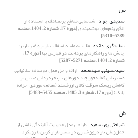
س
سدیدی، جواد
شناسایی مقاطع پرتصادف با استفاده از
الگوریتم‌های خوشه‌بندی
[دوره 17، شماره 2، 1404، صفحه
5289-5310]
سفیدگری، مائده
مقایسه ماسه آسفالت باربر و غیر باربر:
چالش ها و راهکارهای پرداخت در فهارس بها
[دوره 17،
شماره 2، 1404، صفحه 5271-5287]
سیدحسینی، سیدمحمد
ارائه و حل مدل دوهدفه مکان­یابی
–
مسیریابی کمان­محور چند دوره­ای با پنجره زمانی مبتنی بر
کاهش ریسک سرقت کالای ارزشمند
(مطالعه موردی: خزانه
بانک)
[دوره 17، شماره 3، 1405، صفحه 5455-5483]
ش
شرافتی پور، سعید
طراحی مدل مدیریت آلایندگی ناشی از
حمل‌ونقل بار درون‌شهری در بستر بازار کربن با رویکرد