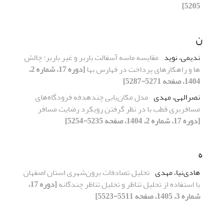
5205]
ن
ندیمی، نوید
مقایسه ماسه آسفالت باربر و غیر باربر: چالش
ها و راهکارهای پرداخت در فهارس بها
[دوره 17، شماره 2،
1404، صفحه 5271-5287]
نصرالهی، مهدی
مدل مکان‌یابی چندهدفه فرودگاه‌های
مسافربری قطب با در نظر گرفتن رویکرد رضایت مسافر
[دوره 17، شماره 2، 1404، صفحه 5235-5254]
ه
هادی‌نیا، مهدی
تحلیل تصادفات برون‌شهری استان اصفهان
با استفاده از تحلیل تناظر و تحلیل تناظر چندگانه
[دوره 17،
شماره 3، 1405، صفحه 5511-5523]