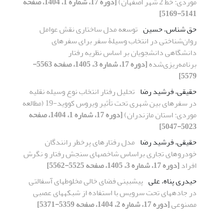
موردی: خط 2 شهر اصفهان)
[دوره 17، شماره 1، 1404، صفحه
5141-5169]
حق شناس، حسین
توسعه مدل ساختاری نقش عوامل
روان‌شناختی در انتخاب وسیلۀ سفر برای سفر‌های
دانشگاهی دانشجویان بر اساس نظریه رفتار
برنامه‌ریزی‌شده
[دوره 17، شماره 3، 1405، صفحه 5563-
5579]
حقیقی، فرشید رضا
تحلیل رفتار انتخاب نوع وسیله نقلیه
در سفرهای بین شهری تحت تأثیر ویروس کووید-19 (مطالعه
موردی: استان مازندران)
[دوره 17، شماره 1، 1404، صفحه
5023-5047]
حقیقی، فرشید رضا
مدل رفتارهای پرخطر رانندگان
خودروهای تجاری براساس شاخص­های سنجش رفتار و نگرش
افراد
[دوره 17، شماره 3، 1405، صفحه 5525-5562]
حیدری پناه، علی
پیش­بینی فضای خالی مخلوط­های آسفالتی
در جاده­های تحت سرویس با استفاده از شبکه­های عصبی
مصنوعی
[دوره 17، شماره 2، 1404، صفحه 5359-5371]