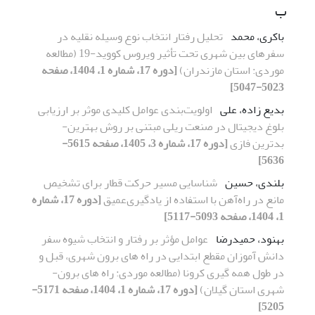
ب
باکری، محمد
تحلیل رفتار انتخاب نوع وسیله نقلیه در
سفرهای بین شهری تحت تأثیر ویروس کووید-19 (مطالعه
موردی: استان مازندران)
[دوره 17، شماره 1، 1404، صفحه
5023-5047]
بدیع زاده، علی
اولویت‌بندی عوامل کلیدی موثر بر ارزیابی
بلوغ دیجیتال در صنعت ریلی مبتنی بر روش بهترین-
بدترین فازی
[دوره 17، شماره 3، 1405، صفحه 5615-
5636]
بلندی، حسین
شناسایی مسیر حرکت قطار برای تشخیص
مانع در راه‌آهن با استفاده از یادگیری‌عمیق
[دوره 17، شماره
1، 1404، صفحه 5093-5117]
بهنود، حمیدرضا
عوامل مؤثر بر رفتار و انتخاب شیوه سفر
دانش ­آموزان مقطع ابتدایی در راه ­های برون­ شهری، قبل و
در طول همه ­گیری کرونا (مطالعه موردی: راه ­های برون­
شهری استان گیلان)
[دوره 17، شماره 1، 1404، صفحه 5171-
5205]