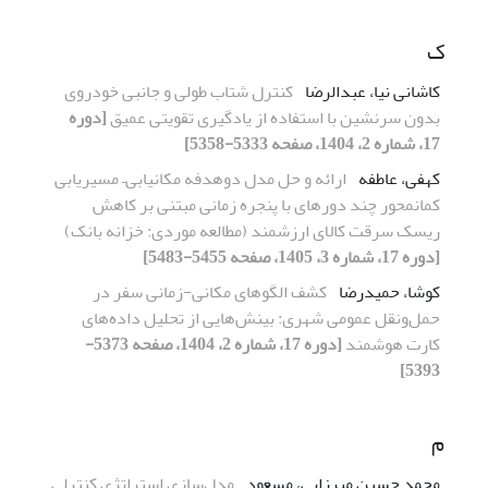
ک
کاشانی نیا، عبدالرضا
کنترل شتاب طولی و جانبی خودروی
بدون سرنشین با استفاده از یادگیری تقویتی عمیق
[دوره
17، شماره 2، 1404، صفحه 5333-5358]
کهفی، عاطفه
ارائه و حل مدل دوهدفه مکان­یابی
–
مسیریابی
کمان­محور چند دوره­ای با پنجره زمانی مبتنی بر کاهش
ریسک سرقت کالای ارزشمند
(مطالعه موردی: خزانه بانک)
[دوره 17، شماره 3، 1405، صفحه 5455-5483]
کوشا، حمیدرضا
کشف الگوهای مکانی-زمانی سفر در
حمل‌ونقل عمومی شهری: بینش‌هایی از تحلیل داده‌های
کارت هوشمند
[دوره 17، شماره 2، 1404، صفحه 5373-
5393]
م
محمد حسین میرزایی، مسعود
مدل‌سازی استراتژی کنترلی