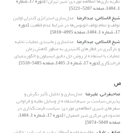
نظریه بازی‌ها (مطالعه موردی: شهر تهران)
[دوره 17، شماره
1، 1404، صفحه 5207-5221]
شیخ الاسلامی، عبدالرضا
مدل‌سازی استراتژی کنترلی اولین
توقف و تمام توقف اتوبوس‌ها در شرایط عدم قطعیت
[دوره
17، شماره 1، 1404، صفحه 4995-5010]
شیخ الاسلامی، عبدالرضا
مدل­سازی زمان­بندی عملیات تخلیه
و بارگیری در قطارهای کانتینری به منظور کاهش زمان
عملیات با استفاده از روش حل دقیق اپسیلون و الگوریتم­های
فراابتکاری
[دوره 17، شماره 3، 1405، صفحه 5485-5510]
ص
صاحبقرانی، علیرضا
مدل‌سازی و تحلیل تأثیر نگرش‌ و
پذیرش سیاست بر سهم استفاده از وسایل نقلیه و فراوانی
سفرهای شهری (مطالعه‎‌ی موردی: سیاست قیمت‌گذاری در
محدوده‌ی مرکزی شهر اصفهان)
[دوره 17، شماره 1، 1404،
صفحه 5049-5074]
صانعی، عارف
مقایسه ماسه آسفالت باربر و غیر باربر: چالش