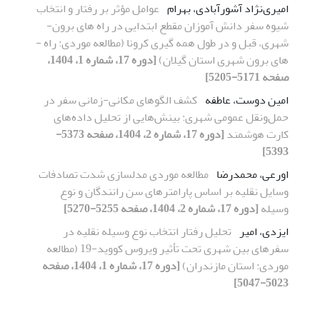
امیری‌نژاد آشورآبادی، بهرام
عوامل مؤثر بر رفتار و انتخاب
شیوه سفر دانش ­آموزان مقطع ابتدایی در راه ­های برون­
شهری، قبل و در طول همه ­گیری کرونا (مطالعه موردی: راه ­
های برون­ شهری استان گیلان)
[دوره 17، شماره 1، 1404،
صفحه 5171-5205]
امین دوست، عاطفه
کشف الگوهای مکانی-زمانی سفر در
حمل‌ونقل عمومی شهری: بینش‌هایی از تحلیل داده‌های
کارت هوشمند
[دوره 17، شماره 2، 1404، صفحه 5373-
5393]
اورعی، محمدرضا
مطالعه موردی مدلسازی شدت تصادفات
وسایل نقلیه بر اساس پارامترهای سن رانندگان و نوع
وسیله
[دوره 17، شماره 2، 1404، صفحه 5255-5270]
ایزدی، امیر
تحلیل رفتار انتخاب نوع وسیله نقلیه در
سفرهای بین شهری تحت تأثیر ویروس کووید-19 (مطالعه
موردی: استان مازندران)
[دوره 17، شماره 1، 1404، صفحه
5023-5047]