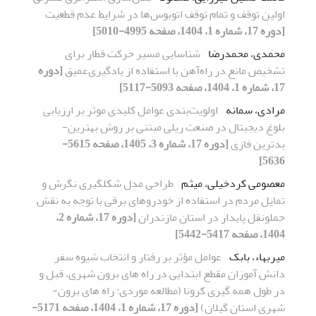
اولین توقف و تمام توقف اتوبوس‌ها در شرایط عدم قطعیت
[دوره 17، شماره 1، 1404، صفحه 4995-5010]
محمدی، محمدرضا
شناسایی مسیر حرکت قطار برای
تشخیص مانع در راه‌آهن با استفاده از یادگیری‌عمیق
[دوره
17، شماره 1، 1404، صفحه 5093-5117]
مرادی، سمانه
اولویت‌بندی عوامل کلیدی موثر بر ارزیابی
بلوغ دیجیتال در صنعت ریلی مبتنی بر روش بهترین-
بدترین فازی
[دوره 17، شماره 3، 1405، صفحه 5615-
5636]
معصومی کردخیلی، میثم
طراحی مدل شکل­گیری نگرش و
تمایل مردم در استفاده از خودروهای برقی با توجه به نقش
حمل­و­نقل پایدار در استان مازندران
[دوره 17، شماره 2،
1404، صفحه 5417-5442]
میربهاء، بابک
عوامل مؤثر بر رفتار و انتخاب شیوه سفر
دانش ­آموزان مقطع ابتدایی در راه ­های برون­ شهری، قبل و
در طول همه ­گیری کرونا (مطالعه موردی: راه ­های برون­
شهری استان گیلان)
[دوره 17، شماره 1، 1404، صفحه 5171-