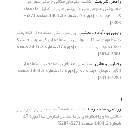
رادفر، شریعت
کشف الگوهای مکانی-زمانی سفر در
حمل‌ونقل عمومی شهری: بینش‌هایی از تحلیل داده‌های
کارت هوشمند
[دوره 17، شماره 2، 1404، صفحه 5373-
5393]
رجبی بهاءآبادی، مجتبی
بررسی رفتار استفاده از کلاه‌ایمنی
توسط موتورسیکلت‌سواران با استفاده از رگرسیون لجستیک
(مطالعه موردی: شهر یزد)
[دوره 17، شماره 3، 1405، صفحه
5581-5614]
رضاییان، هانی
شناسایی مقاطع پرتصادف با استفاده از
الگوریتم‌های خوشه‌بندی
[دوره 17، شماره 2، 1404، صفحه
5289-5310]
ز
زراعتی، محمد رضا
مقایسه ماسه آسفالت باربر و غیر باربر:
چالش ها و راهکارهای پرداخت در فهارس بها
[دوره 17،
شماره 2، 1404، صفحه 5271-5287]