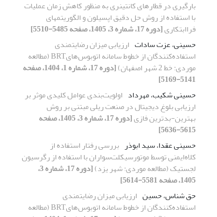
بارگیری در قطارهای کانتینری به منظور کاهش زمان عملیات
با استفاده از روش حل دقیق اپسیلون و الگوریتم­های
فراابتکاری
[دوره 17، شماره 3، 1405، صفحه 5485-5510]
حسینی، عزت سادات
ارزیابی میزان رضایتمندی
استفاده‌کنندگان از خطوط سامانه اتوبوس‌هایBRT (مطالعه
موردی: خط 2 شهر اصفهان)
[دوره 17، شماره 1، 1404، صفحه
5141-5169]
حسینی شکیب، مهرداد
اولویت‌بندی عوامل کلیدی موثر بر
ارزیابی بلوغ دیجیتال در صنعت ریلی مبتنی بر روش
بهترین-بدترین فازی
[دوره 17، شماره 3، 1405، صفحه
5615-5636]
حسینی عقدا، سید ابوذر
بررسی رفتار استفاده از
کلاه‌ایمنی توسط موتورسیکلت‌سواران با استفاده از رگرسیون
لجستیک
(مطالعه موردی: شهر یزد)
[دوره 17، شماره 3،
1405، صفحه 5581-5614]
حق شناس، حسین
ارزیابی میزان رضایتمندی
استفاده‌کنندگان از خطوط سامانه اتوبوس‌هایBRT (مطالعه