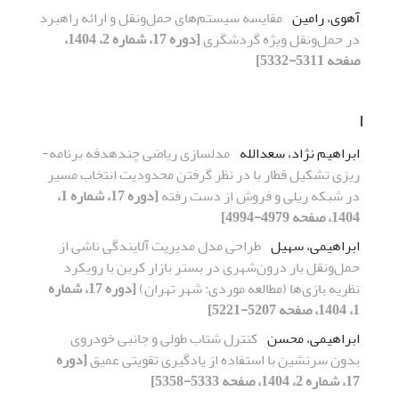
آهوی، رامین
مقایسه سیستم‌های حمل‌ونقل و ارائه راهبرد
در حمل‌ونقل ویژه گردشگری
[دوره 17، شماره 2، 1404،
صفحه 5311-5332]
ا
ابراهیم نژاد، سعدالله
مدل­سازی ریاضی چندهدفه برنامه­
ریزی تشکیل قطار با در نظر گرفتن محدودیت انتخاب مسیر
در شبکه ریلی و فروش از دست رفته
[دوره 17، شماره 1،
1404، صفحه 4979-4994]
ابراهیمی، سهیل
طراحی مدل مدیریت آلایندگی ناشی از
حمل‌ونقل بار درون‌شهری در بستر بازار کربن با رویکرد
نظریه بازی‌ها (مطالعه موردی: شهر تهران)
[دوره 17، شماره
1، 1404، صفحه 5207-5221]
ابراهیمی، محسن
کنترل شتاب طولی و جانبی خودروی
بدون سرنشین با استفاده از یادگیری تقویتی عمیق
[دوره
17، شماره 2، 1404، صفحه 5333-5358]