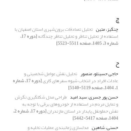
چ
چنگیز، متین
تحلیل تصادفات برون‌شهری استان اصفهان با
استفاده از تحلیل تناظر و تحلیل تناظر چندگانه
[دوره 17،
شماره 3، 1405، صفحه 5511-5523]
ح
حاجی حسینلو، منصور
تحلیل نقش عوامل شخصیتی و
عادات افراد در انتخاب شیوه سفرهای کاری
[دوره 17، شماره
1، 1404، صفحه 5119-5140]
حسن پور جسری، سید امید
طراحی مدل شکل­گیری نگرش
و تمایل مردم در استفاده از خودروهای برقی با توجه به
نقش حمل­و­نقل پایدار در استان مازندران
[دوره 17، شماره 2،
1404، صفحه 5417-5442]
حسنی، شاهین
مدل­سازی زمان­بندی عملیات تخلیه و