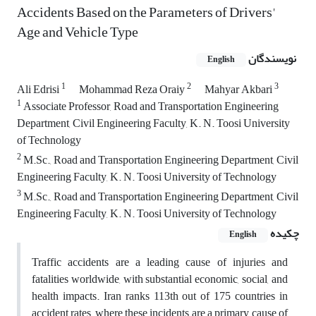
Accidents Based on the Parameters of Drivers'
Age and Vehicle Type
نویسندگان
English
1
2
3
Ali Edrisi
Mohammad Reza Oraiy
Mahyar Akbari
1
Associate Professor, Road and Transportation Engineering
Department, Civil Engineering Faculty, K. N. Toosi University
of Technology
2
M.Sc., Road and Transportation Engineering Department, Civil
Engineering Faculty, K. N. Toosi University of Technology
3
M.Sc., Road and Transportation Engineering Department, Civil
Engineering Faculty, K. N. Toosi University of Technology
چکیده
English
Traffic accidents are a leading cause of injuries and
fatalities worldwide, with substantial economic, social, and
health impacts. Iran ranks 113th out of 175 countries in
accident rates, where these incidents are a primary cause of