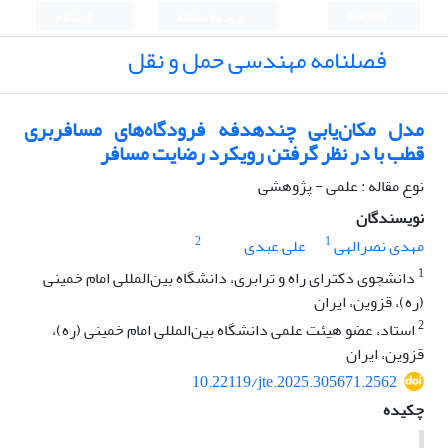
English
ورود به سامانه
ثبت نام
فصلنامه مهندسی حمل و نقل
مدل مکان‌یابی چندهدفه فرودگاه‌های مسافربری
قطب با در نظر گرفتن رویکرد رضایت مسافر
نوع مقاله : علمی - پژوهشی
نویسندگان
2
1
مهدی نصرالهی
علی عبدی
1
دانشجوی دکترای راه‌ و ترابری، دانشگاه بین‌المللی امام خمینی
(ره)، قزوین، ایران
2
استاد، عضو هیئت علمی دانشگاه بین‌المللی امام خمینی (ره)،
قزوین، ایران
10.22119/jte.2025.305671.2562
چکیده