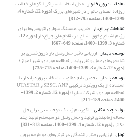
تعاملات درون خانوار
مدل انتخاب اشتراکی الگوهای فعالیت‌
روزانه اعضای خانوار در شهرهای بزرگ
[دوره 12، شماره 4،
1399-1400، صفحه 795-812]
تقاطعات چراغ‌دار
ضریب همسنگ سواری اتوبوس‌ها برای
رژیم اشباع و فوق اشباع در تقاطع‌های چراغ‌دار
[دوره 12،
شماره 3، 1399-1400، صفحه 649-667]
توسعه پایدار
ارزیابی تاثیر حمل‌ونقل بار درون‌شهری بر
شاخص‌های حمل و نقل پایدار (مطالعه موردی: شهر اهواز)
[دوره 12، شماره 3، 1399-1400، صفحه 715-735]
توسعه پایدار
تخمین تابع مطلوبیت انتخاب پروژه‌ پایدار با
استفاده از یک رویکرد ترکیبی SBSC، ANP و UTASTAR
(مطالعه موردی: شرکت سایپا)
[دوره 12، شماره 2، 1399-
1400، صفحه 189-211]
تولید چند مکانی
الگوریتم ژنتیک دو‌جنسیتی برای حل
مساله زمانبندی تولید و حمل ونقل در سیستم تولید چند
مکانی
[دوره 12، شماره 4، 1399-1400، صفحه 813-831]
تونل
ارزیابی رفتار رانندگان در تونل‌های دو طرفه برون