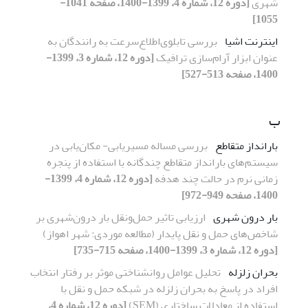
شهری
[دوره 12، شماره 4، 1399-1400، صفحه 1041-
1055]
اینترنت اشیا
بررسی تابلوی‌اطلاع‌‌سرعت به رانندگان به
عنوان ابزار آرام‌سازی ترافیک
[دوره 12، شماره 3، 1399-
1400، صفحه 513-527]
ب
بارانداز متقاطع
بررسی مساله مسیریابی- مکان‌یابی در
سیستم‌های بارانداز متقاطع چندگانه با استفاده از پنجره
زمانی نرم در حالت چند هدفه
[دوره 12، شماره 4، 1399-
1400، صفحه 949-972]
بار درون شهری
ارزیابی تاثیر حمل‌ونقل بار درون‌شهری بر
شاخص‌های حمل و نقل پایدار (مطالعه موردی: شهر اهواز)
[دوره 12، شماره 3، 1399-1400، صفحه 715-735]
بحران زلزله
تحلیل عوامل روانشناختی موثر بر رفتار انتخاب
افراد در پاسخ به بحران زلزله در شبکه حمل و نقل با
استفاده از معادلات ساختاری (SEM)
[دوره 12، شماره 4،