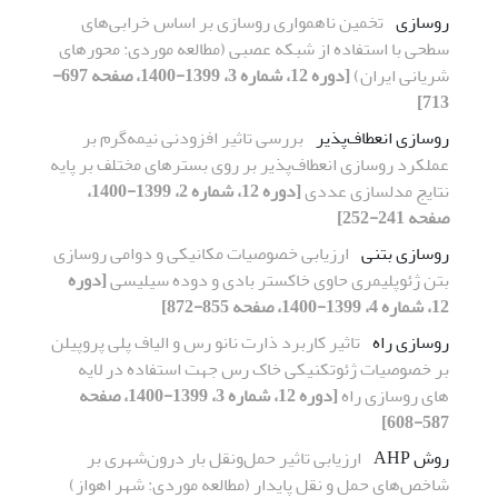
روسازی
تخمین ناهمواری روسازی بر اساس خرابی‌های
سطحی با استفاده از شبکه عصبی (مطالعه موردی: محور‌های
شریانی ایران)
[دوره 12، شماره 3، 1399-1400، صفحه 697-
713]
روسازی انعطاف‌پذیر
بررسی تاثیر افزودنی نیمه‌گرم بر
عملکرد روسازی انعطاف‌پذیر بر روی بسترهای مختلف بر پایه
نتایج مدلسازی عددی
[دوره 12، شماره 2، 1399-1400،
صفحه 241-252]
روسازی بتنی
ارزیابی خصوصیات مکانیکی و دوامی روسازی
بتن ژئوپلیمری حاوی خاکستر بادی و دوده سیلیسی
[دوره
12، شماره 4، 1399-1400، صفحه 855-872]
روسازی راه
تاثیر کاربرد ذارت نانو رس و الیاف پلی پروپیلن
بر خصوصیات ژئوتکنیکی خاک رس جهت استفاده در لایه
های روسازی راه
[دوره 12، شماره 3، 1399-1400، صفحه
587-608]
روش AHP
ارزیابی تاثیر حمل‌ونقل بار درون‌شهری بر
شاخص‌های حمل و نقل پایدار (مطالعه موردی: شهر اهواز)