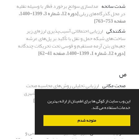
شدت سانحه
مدلسازی سوانح برخورد قطار با وسیله نقلیه
در محل گذرگاه‌های ریلی
[دوره 12، شماره 3، 1399-1400،
صفحه 753-763]
شکنندگی
ارزیابی احتمالاتی آسیب‌پذیری لرزه‌ای زیر
ساخت‌های شبکه حمل و نقل با تأکید بر پل‌های عرشه
جعبه‌ای بتن آرمه مستقیم و قوسی تحت تحریکات چندگانه
[دوره 12، شماره 1، 1399-1400، صفحه 41-62]
ص
صحت مکانی
ارزیابی تحلیلی روش‌های محاسبه صحت
اطلاعات مکانی داوطلبانه برای شبکه معابر درون شهری
[دوره 12، شماره 3، 1399-1400، صفحه 669-696]
این وب سایت از کوکی ها برای اطمینان از ارائه بهترین
خدمات استفاده می کند.
ض
متوجه شدم
ضرایب شدت تنش
بررسی تاثیر مشخصات هندسی و