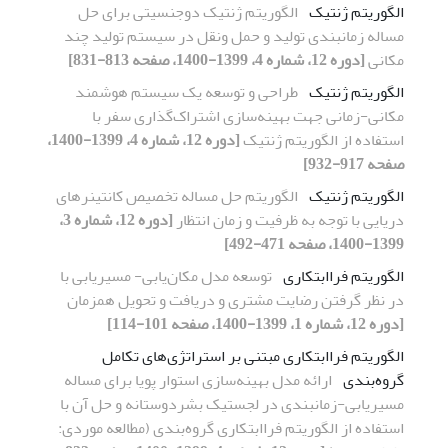
الگوریتم ژنتیک
الگوریتم ژنتیک دو‌جنسیتی برای حل
مساله زمانبندی تولید و حمل ونقل در سیستم تولید چند
مکانی
[دوره 12، شماره 4، 1399-1400، صفحه 813-831]
الگوریتم ژنتیک
طراحی و توسعه یک سیستم هوشمند
مکانی-زمانی جهت بهینه‌سازی اشتراک‌گذاری سفر با
استفاده از الگوریتم ژنتیک
[دوره 12، شماره 4، 1399-1400،
صفحه 917-932]
الگوریتم ژنتیک
الگوریتم حل مساله تخصیص کانتینرهای
دریایی با توجه به ظرفیت و زمان انتظار
[دوره 12، شماره 3،
1399-1400، صفحه 471-492]
الگوریتم فراابتکاری
توسعه مدل مکان‌یابی- مسیریابی با
در نظر گرفتن رضایت مشتری و دریافت و تحویل همزمان
[دوره 12، شماره 1، 1399-1400، صفحه 101-114]
الگوریتم فراابتکاری مبتنی بر استراتژی‌های تکامل
گروه‌بندی
ارائه مدل بهینه‌سازی استوار پویا برای مساله
مسیریابی-زمانبندی در لجستیک بشردوستانه و حل آن با
استفاده از الگوریتم فراابتکاری گروه‌بندی (مطالعه موردی: