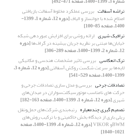
شماره 3، 1399-1400، صفحه 471-492]
تراشه آسفالت
بررسی عملکرد مخلوط آسفالت بازیافتی
اصلاح شده با جوانساز و الیاف
[دوره 12، شماره 1، 1399-
1400، صفحه 85-100]
ترافیک شهری
ارائه روشی برای افزایش عبوردهی شبکه
خیابان‌ها مبتنی بر نظریه جریان بیشینه در گراف‌ها
[دوره
12، شماره 2، 1399-1400، صفحه 289-306]
ترک انعکاسی
بررسی تاثیر مشخصات هندسی و مکانیکی
لایه‌ها بر سرعت شکست روکش آسفالتی
[دوره 12، شماره 3،
1399-1400، صفحه 529-541]
تصادفات جرحی
بررسی و مدل سازی تصادفات جرحی و
حرکت های نامناسب موتورسیکلت‌سواران در میدان‌های
شهری
[دوره 12، شماره 1، 1399-1400، صفحه 163-182]
تصمیم گیری چندمعیاره
رتبه‌بندی شرکت‌های حمل‌ونقل
ریلی باری از دیدگاه بخش حاکمیتی و با ترکیب روش‌های ‌
BWMو VIKOR
[دوره 12، شماره 4، 1399-1400، صفحه
1021-1040]