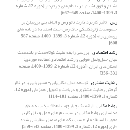
اشباع و فوق اشباع در تقاطع‌های چراغ‌دار
[دوره 12، شماره
3، 1399-1400، صفحه 649-667]
رس
تاثیر کاربرد ذارت نانو رس و الیاف پلی پروپیلن بر
خصوصیات ژئوتکنیکی خاک رس جهت استفاده در لایه های
روسازی راه
[دوره 12، شماره 3، 1399-1400، صفحه 587-
608]
رشد اقتصادی
بررسی رابطه علیت کوتاه‌مدت و بلندمدت
میان حمل‌ونقل هوایی و رشد اقتصادی(مطالعه موردی:
استان‌های ایران)
[دوره 12، شماره 2، 1399-1400، صفحه
331-356]
رضایت مشتری
توسعه مدل مکان‌یابی- مسیریابی با در نظر
گرفتن رضایت مشتری و دریافت و تحویل همزمان
[دوره 12،
شماره 1، 1399-1400، صفحه 101-114]
روابط مکانی
ارائه یک چهارچوب انعطاف پذیر به منظور
مدلسازی روابط مکانی در سیستم های حمل و نقل کاربر
محور با استفاده از حساب تکه های متصل سفارشی شده
فازی
[دوره 12، شماره 3، 1399-1400، صفحه 543-559]