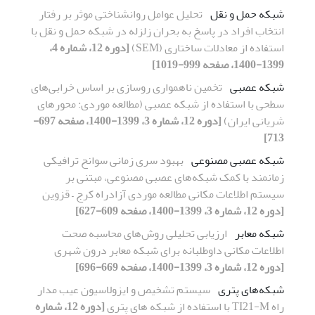
شبکه حمل و نقل
تحلیل عوامل روانشناختی موثر بر رفتار
انتخاب افراد در پاسخ به بحران زلزله در شبکه حمل و نقل با
استفاده از معادلات ساختاری (SEM)
[دوره 12، شماره 4،
1399-1400، صفحه 999-1019]
شبکه عصبی
تخمین ناهمواری روسازی بر اساس خرابی‌های
سطحی با استفاده از شبکه عصبی (مطالعه موردی: محور‌های
شریانی ایران)
[دوره 12، شماره 3، 1399-1400، صفحه 697-
713]
شبکه عصبی مصنوعی
بهبود سری زمانی سوانح ترافیکی
زمانمند با کمک شبکه‌های عصبی مصنوعی، مبتنی بر
سیستم اطلاعات مکانی مطالعه موردی آزادراه کرج – قزوین
[دوره 12، شماره 3، 1399-1400، صفحه 609-627]
شبکه معابر
ارزیابی تحلیلی روش‌های محاسبه صحت
اطلاعات مکانی داوطلبانه برای شبکه معابر درون شهری
[دوره 12، شماره 3، 1399-1400، صفحه 669-696]
شبکه‌های پتری
سیستم تشخیص و ایزولاسیون عیب مدار
راه TI21-M با استفاده از شبکه های پتری
[دوره 12، شماره