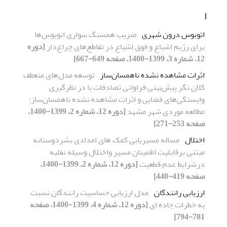
ا
اتوبوس درون شهری
ضریب همسنگ سواری اتوبوس‌ها
برای رژیم اشباع و فوق اشباع در تقاطع‌های چراغ‌دار
[دوره
12، شماره 3، 1399-1400، صفحه 649-667]
اثرات مشاهده نشده ناهمسان‌ساز
توسعه مدل‌های منعطف
کلان نگر پیش‌بینی فراوانی تصادفات با در نظرگیری
وابستگی‌های فضایی و اثرات مشاهده نشده ناهمسان‌ساز:
مطالعه موردی شهر مشهد
[دوره 12، شماره 2، 1399-1400،
صفحه 253-271]
اختلال
مساله مسیریابی کمک های امدادی بشردوستانه
مبتنی برقابلیت اطمینان مسیر واختلال وسیله نقلیه
درشرایط عدم قطعیت
[دوره 12، شماره 2، 1399-1400،
صفحه 419-440]
ارزیابی رانندگان
مدل ارزیابی حساسیت رانندگان نسبت
به خطرات جاده ای
[دوره 12، شماره 4، 1399-1400، صفحه
781-794]