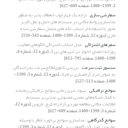
3، 1399-1400، صفحه 609-627]
سفارشی سازی
ارائه یک چهارچوب انعطاف پذیر به منظور
مدلسازی روابط مکانی در سیستم های حمل و نقل کاربر
محور با استفاده از حساب تکه های متصل سفارشی شده
فازی
[دوره 12، شماره 3، 1399-1400، صفحه 543-559]
سفرهای اشتراکی
مدل انتخاب اشتراکی الگوهای فعالیت‌
روزانه اعضای خانوار در شهرهای بزرگ
[دوره 12، شماره 4،
1399-1400، صفحه 795-812]
سنسور ثبت سرعت
بررسی تابلوی‌اطلاع‌‌سرعت به رانندگان
به عنوان ابزار آرام‌سازی ترافیک
[دوره 12، شماره 3، 1399-
1400، صفحه 513-527]
سوانح ترافیکی
بهبود سری زمانی سوانح ترافیکی زمانمند
با کمک شبکه‌های عصبی مصنوعی، مبتنی بر سیستم
اطلاعات مکانی مطالعه موردی آزادراه کرج – قزوین
[دوره 12،
شماره 3، 1399-1400، صفحه 609-627]
سوانح گذرگاهی
مدلسازی سوانح برخورد قطار با وسیله
نقلیه در محل گذرگاه‌های ریلی
[دوره 12، شماره 3، 1399-