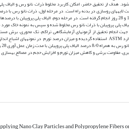
د. هدف از تحقیق حاضر، امکان کاربرد مخلوط ذرات نانو رس و الیاف پلی
الیاف پلی پروپیلن با ذرات نانو رس مخلوط شده و سپس به نمونه خاک مورد م
جهت انجام تحقیق از آزمون­های آزمایشگاهی تراکم، تک محوری، برش مست
باربری کالیفرنیا (CBR) در دو حالت خشک و اشباع براساس استاندارد ASTM استفاده گردیده و میزان درصد تورم در نمونه­ها
است. نتایج
باربری، مقاومت برشی و کاهش میزان تورم و افزایش حجم در مصالح بهسازی
Applying Nano Clay Particles and Polypropylene Fibers on