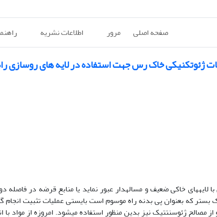
صفحه اصلی
مرور
اطلاعات نشریه
راهنم
یات ژئوتکنیکی خاک رس جهت استفاده در لایه های روسازی راه
ا لایه­های خاکی ضعیف و مساله­دار عبور نماید یا منابع قرضه در فاصله دو
اک بستر که بعنوان پی بدنه راه موسوم است بایستی عملیات تثبیت انجام گی
مصالح ژئوسنتتیک نیز بدین منظور استفاده می­شود. امروزه از مواد با اندا