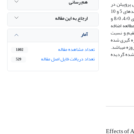
هم رسانی
 پروپیلن در
خاک رس منطقه جزیره اسلامی در نزدیکی دریاچه ارومیه جهت ساخت لایه­های روسازی در بدنه راه است. در مرحله اول، ذرات نانو رس با درصدهای 5 و 10
ارجاع به این مقاله
درصد با خاک مورد مطالعه افزوده شده و عمل آوری به مدت­های 7، 14 و 28 روز انجام گرفته است. در مرحله دوم، الیاف پلی پروپیلن با درصدهای 4/0، 8/0 و
طالعه اضافه
قیم و نسبت
آمار
ی اشباع اندازه گیری شده
 حاصل از تحقیق نشان داد حالت بهینه، ترکیب 5 درصد نانو رس به همراه 8/0 درصد الیاف پلی پروپیلن با مدت زمان عمل آوری 28 روزه می­باشد.
تعداد مشاهده مقاله
1,002
 شده گردیده
تعداد دریافت فایل اصل مقاله
529
Effects of 