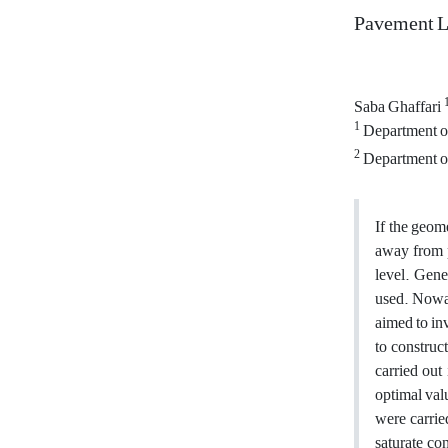
Pavement L
Saba Ghaffari
1
Department of 
2
Department of 
If the geome
away from p
level. Gene
used. Nowad
aimed to inv
to construc
carried out
optimal val
were carrie
saturate co