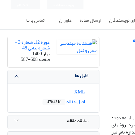
ورود به سامانه
ثبت نام
ای نویسندگان
ارسال مقاله
داوران
تماس با ما
دوره 12، شماره 3 -
شماره پیاپی 48
بهار 1400
صفحه
587-608
فایل ها
XML
اصل مقاله
470.42 K
ر از محدوده
سابقه مقاله
رد. روش­های
زه نانو نیز