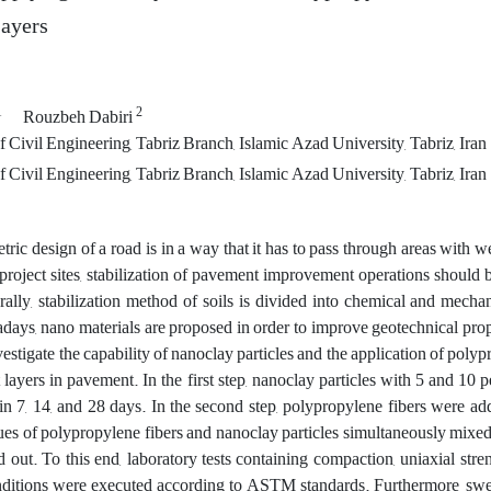
ayers
1
2
Rouzbeh Dabiri
Civil Engineering, Tabriz Branch, Islamic Azad University, Tabriz, Iran
Civil Engineering, Tabriz Branch, Islamic Azad University, Tabriz, Iran
tric design of a road is in a way that it has to pass through areas with 
roject sites, stabilization of pavement improvement operations should b
rally, stabilization method of soils is divided into chemical and mech
ays, nano materials are proposed in order to improve geotechnical proper
estigate the capability of nanoclay particles and the application of poly
t layers in pavement. In the first step, nanoclay particles with 5 and 10
 in 7, 14, and 28 days. In the second step, polypropylene fibers were adde
ues of polypropylene fibers and nanoclay particles simultaneously mixed wi
d out. To this end, laboratory tests containing compaction, uniaxial str
nditions were executed according to ASTM standards. Furthermore, swel