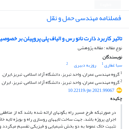
English
فصلنامه مهندسی حمل و نقل
تاثیر کاربرد ذارت نانو رس و الیاف پلی پروپیلن بر خصوص
نوع مقاله : مقاله پژوهشی
نویسندگان
2
1
سبا غفاری
روزبه دبیری
1
گروه مهندسی عمران، واحد تبریز، دانشگاه آزاد اسلامی، تبریز،ایران.
2
گروه مهندسی عمران، واحد تبریز، دانشگاه آزاد اسلامی، تبریز، ایران
10.22119/jte.2021.99067
چکیده
در صورتیکه طرح مسیر راه بگونه­ای ارائه شده باشد که از مناطقی ب
اجرای پروژه باشد، جهت ساخت لایه­های روسازی راه و بویژه لایه خ
تثبیت خاک عموما به دو بخش شیمیایی و فیزیکی تقسیم می­گردد و از 