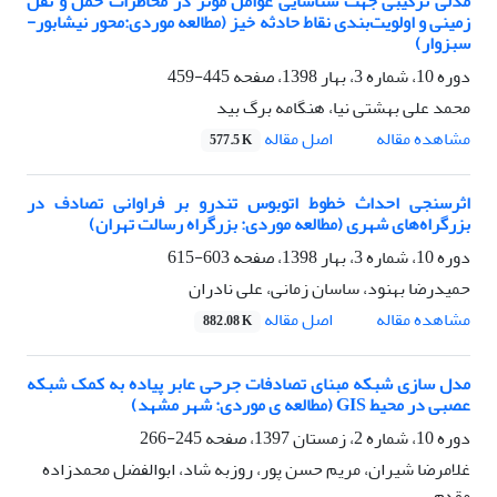
مدلی ترکیبی جهت شناسایی عوامل موثر در مخاطرات حمل و نقل
زمینی و اولویت‌بندی نقاط حادثه خیز (مطالعه موردی:محور نیشابور-
سبزوار)
دوره 10، شماره 3، بهار 1398، صفحه
445-459
محمد علی بهشتی نیا، هنگامه برگ بید
اصل مقاله
مشاهده مقاله
577.5 K
اثرسنجی احداث خطوط اتوبوس تندرو بر فراوانی تصادف در
بزرگراه‌های شهری (مطالعه موردی: بزرگراه رسالت تهران)
دوره 10، شماره 3، بهار 1398، صفحه
603-615
حمیدرضا بهنود، ساسان زمانی، علی نادران
اصل مقاله
مشاهده مقاله
882.08 K
مدل سازی شبکه مبنای تصادفات جرحی عابر پیاده به کمک شبکه
عصبی در محیط GIS (مطالعه ی موردی: شهر مشهد)
دوره 10، شماره 2، زمستان 1397، صفحه
245-266
غلامرضا شیران، مریم حسن پور، روزبه شاد، ابوالفضل محمدزاده
مقدم