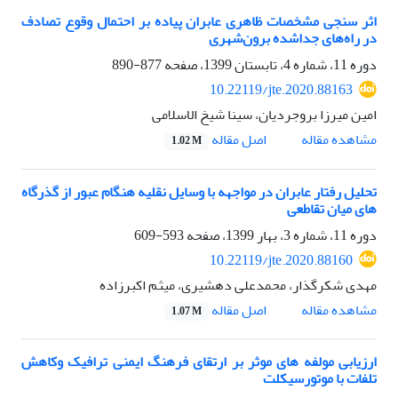
اثر سنجی مشخصات ظاهری عابران پیاده بر احتمال وقوع تصادف
در راه‌های جداشده برون‌شهری
دوره 11، شماره 4، تابستان 1399، صفحه
877-890
10.22119/jte.2020.88163
امین میرزا بروجردیان، سینا شیخ الاسلامی
اصل مقاله
مشاهده مقاله
1.02 M
تحلیل رفتار عابران در مواجهه با وسایل نقلیه هنگام عبور از گذرگاه
های میان تقاطعی
دوره 11، شماره 3، بهار 1399، صفحه
593-609
10.22119/jte.2020.88160
مهدی شکرگذار، محمدعلی دهشیری، میثم اکبرزاده
اصل مقاله
مشاهده مقاله
1.07 M
ارزیابی مولفه های موثر بر ارتقای فرهنگ ایمنی ترافیک وکاهش
تلفات با موتورسیکلت