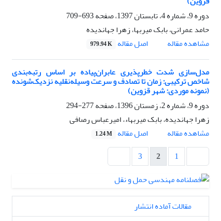
قزوین)
دوره 9، شماره 4، تابستان 1397، صفحه
693-709
حامد عمرانی، بابک میربها، زهرا جهاندیده
اصل مقاله
مشاهده مقاله
979.94 K
مدل‌سازی شدت خطرپذیری عابران‌پیاده بر اساس رتبه‌بندی
شاخص ترکیبی: زمان تا تصادف و سرعت وسیله‌نقلیه نزدیک‌شونده
(نمونه موردی: شهر قزوین)
دوره 9، شماره 2، زمستان 1396، صفحه
277-294
زهرا جهاندیده، بابک میربهاء، امیرعباس رصافی
اصل مقاله
مشاهده مقاله
1.24 M
3
2
1
مقالات آماده انتشار