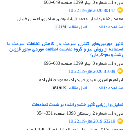
دوره 11، شماره 3، بهار 1399، صفحه
649-663
10.22119/jte.2020.80147
محمد رضا مهماندار، محمد آریانا، توفیق مبادری، احسان خلیلی
اصل مقاله
مشاهده مقاله
1.21 M
تاثیر دوربین‌های کنترل سرعت در کاهش تخلفات سرعت با
استفاده از روش بیز و گروه مقایسه (مطالعه موردی محور قزوین-
رشت و بم-کرمان)
دوره 11، شماره 3، بهار 1399، صفحه
683-696
10.22119/jte.2020.81089
ابراهیم امیری، مهدی فریدزاد، محمود صفارزاده
اصل مقاله
مشاهده مقاله
851.91 K
تحلیل و ارزیابی تأثیر خشم راننده بر شدت تصادفات
دوره 11، شماره 2، زمستان 1398، صفحه
331-354
10.22119/jte.2019.63219
محمود رضا کی منش، علی نصراله تبار آهنگر، الناز ارقند