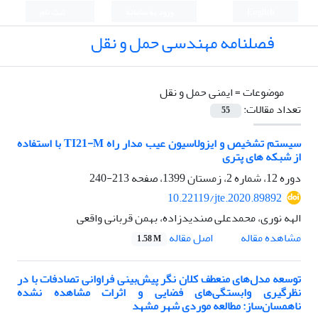
English
ورود به سامانه
ثبت نام
فصلنامه مهندسی حمل و نقل
موضوعات =
ایمنی حمل و نقل
تعداد مقالات:
55
سیستم تشخیص و ایزولاسیون عیب مدار راه TI21-M با استفاده
از شبکه های پتری
دوره 12، شماره 2، زمستان 1399، صفحه
213-240
10.22119/jte.2020.89892
الهه نوری، محمدعلی صندیدزاده، بهمن قربانی واقعی
اصل مقاله
مشاهده مقاله
1.58 M
توسعه مدل‌های منعطف کلان نگر پیش‌بینی فراوانی تصادفات با در
نظرگیری وابستگی‌های فضایی و اثرات مشاهده نشده
ناهمسان‌ساز: مطالعه موردی شهر مشهد