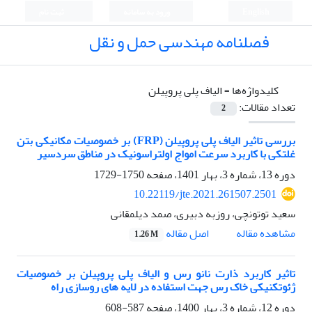
English
ورود به سامانه
ثبت نام
فصلنامه مهندسی حمل و نقل
کلیدواژه‌ها =
الیاف پلی پروپیلن
تعداد مقالات:
2
بررسی تاثیر الیاف پلی پروپیلن (FRP) بر خصوصیات مکانیکی بتن
غلتکی با کاربرد سرعت امواج اولتراسونیک در مناطق سردسیر
دوره 13، شماره 3، بهار 1401، صفحه
1750-1729
10.22119/jte.2021.261507.2501
سعید توتونچی، روزبه دبیری، صمد دیلمقانی
اصل مقاله
مشاهده مقاله
1.26 M
تاثیر کاربرد ذارت نانو رس و الیاف پلی پروپیلن بر خصوصیات
ژئوتکنیکی خاک رس جهت استفاده در لایه های روسازی راه
دوره 12، شماره 3، بهار 1400، صفحه
587-608