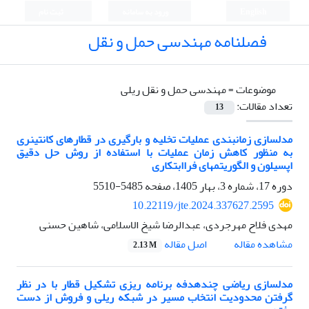
English
ورود به سامانه
ثبت نام
فصلنامه مهندسی حمل و نقل
موضوعات =
مهندسی حمل و نقل ریلی
تعداد مقالات:
13
مدل­سازی زمان­بندی عملیات تخلیه و بارگیری در قطارهای کانتینری
به منظور کاهش زمان عملیات با استفاده از روش حل دقیق
اپسیلون و الگوریتم­های فراابتکاری
دوره 17، شماره 3، بهار 1405، صفحه
5485-5510
10.22119/jte.2024.337627.2595
مهدی فلاح مهرجردی، عبدالرضا شیخ الاسلامی، شاهین حسنی
اصل مقاله
مشاهده مقاله
2.13 M
مدل­سازی ریاضی چندهدفه برنامه­ ریزی تشکیل قطار با در نظر
گرفتن محدودیت انتخاب مسیر در شبکه ریلی و فروش از دست