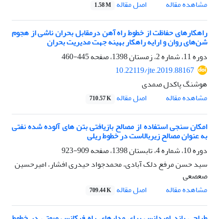
اصل مقاله
مشاهده مقاله
1.58 M
راهکارهای حفاظت از خطوط راه آهن درمقابل بحران ناشی از هجوم
شن‌های روان و ارایه راهکار بهینه جهت مدیریت بحران
دوره 11، شماره 2، زمستان 1398، صفحه
445-460
10.22119/jte.2019.88167
هوشنگ پاکدل صمدی
اصل مقاله
مشاهده مقاله
710.57 K
امکان سنجی استفاده از مصالح بازیافتی بتن های آلوده شده نفتی
به عنوان مصالح زیربالاست در خطوط ریلی
دوره 10، شماره 4، تابستان 1398، صفحه
909-923
سید حسن مرفع دلک آبادی، محمدجواد حیدری افشار، امیرحسین
صعصعی
اصل مقاله
مشاهده مقاله
709.44 K
طراحی باند امپدانس برای مدارهای راه فرکانس صوتی در خطوط