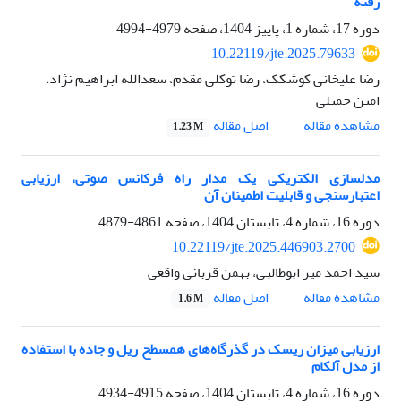
رفته
دوره 17، شماره 1، پاییز 1404، صفحه
4979-4994
10.22119/jte.2025.79633
رضا علیخانی کوشکک، رضا توکلی مقدم، سعدالله ابراهیم نژاد،
امین جمیلی
اصل مقاله
مشاهده مقاله
1.23 M
مدلسازی الکتریکی یک مدار راه فرکانس صوتی، ارزیابی
اعتبارسنجی و قابلیت اطمینان آن
دوره 16، شماره 4، تابستان 1404، صفحه
4861-4879
10.22119/jte.2025.446903.2700
سید احمد میر ابوطالبی، بهمن قربانی واقعی
اصل مقاله
مشاهده مقاله
1.6 M
ارزیابی میزان ریسک در گذرگاه‌های همسطح ریل و جاده با استفاده
از مدل آلکام
دوره 16، شماره 4، تابستان 1404، صفحه
4915-4934