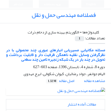
English
ورود به سامانه
ثبت نام
فصلنامه مهندسی حمل و نقل
کلیدواژه‌ها =
الگوریتم بهینه سازی ازدحام ذرات
تعداد مقالات:
1
مسئله مکانیابی مسیریابی انبارهای عبوری چند محصولی با در
نظرگرفتن وسایل نقلیه ناهمگن ظرفیت دار و قابلیت برداشت و
تحویل در چند بار در یک شبکه زنجیره تامین چند سطحی
دوره 8، شماره 4، تابستان 1396، صفحه
603-627
الهام جوانفر، جواد رضائیان، کیوان شکوفی، ایرج مهدوی
اصل مقاله
مشاهده مقاله
1.32 M
مقالات آماده انتشار