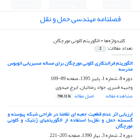
English
ورود به سامانه
ثبت نام
فصلنامه مهندسی حمل و نقل
کلیدواژه‌ها =
الگوریتم کلونی مورچگان
تعداد مقالات:
2
الگوریتم فراابتکاری کلونی مورچگان برای مساله مسیریابی اتوبوس
مدرسه
دوره 8، شماره 1، پاییز 1395، صفحه
89-109
وجیهه قنبری، جواد رضائیان، ایرج مهدوی
اصل مقاله
مشاهده مقاله
790.31 K
ارزیابی اثر عدم قطعیت جعبه ای تقاضا در طراحی شبکه پیوسته و
گسسته حمل و نقل،با استفاده از الگوریتمهای ژنتیک و کلونی
مورچگان
دوره 2، شماره 3، بهار 1390، صفحه
205-221