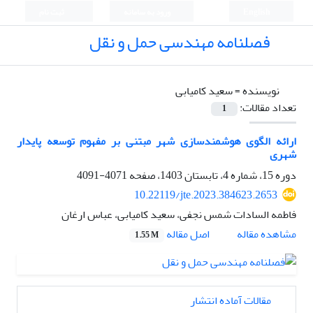
English
ورود به سامانه
ثبت نام
فصلنامه مهندسی حمل و نقل
نویسنده =
سعید کامیابی
تعداد مقالات:
1
ارائه الگوی هوشمندسازی شهر مبتنی بر مفهوم توسعه پایدار
شهری
دوره 15، شماره 4، تابستان 1403، صفحه
4071-4091
10.22119/jte.2023.384623.2653
فاطمه السادات شمس نجفی، سعید کامیابی، عباس ارغان
اصل مقاله
مشاهده مقاله
1.55 M
مقالات آماده انتشار