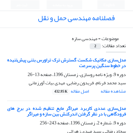
English
ورود به سامانه
ثبت نام
فصلنامه مهندسی حمل و نقل
موضوعات =
مهندسی سازه
تعداد مقالات:
2
مدل‌سازی مکانیک شکست گسترش ترک تراورس بتنی پیش‌تنیده
در خطوط سنگین پرسرعت
دوره 9، ویژه نامه روسازی، زمستان 1396، صفحه
13-26
سید محمد فرنام، فریدون رضایی، مهدی بیات آورزمانی
اصل مقاله
مشاهده مقاله
432.95 K
مدل‌سازی عددی کاربرد میراگر مایع تنظیم شده در برج های
فرودگاهی با در نظر گرفتن اندرکنش بین سازه و میراگر
دوره 9، شماره 2، زمستان 1396، صفحه
243-256
سجاد رضائی، سید مهدی زهرائی