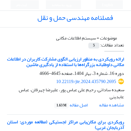
English
ورود به سامانه
ثبت نام
فصلنامه مهندسی حمل و نقل
موضوعات =
سیستم اطلاعات مکانی
تعداد مقالات:
5
ارائه رویکردی به ‌منظور ارزیابی الگوی مشارکت کاربران در اطلاعات
مکانی داوطلبانه بزرگراه‌ها با استفاده از یادگیری ماشین
دوره 16، شماره 3، بهار 1404، صفحه
4645-4666
10.22119/jte.2024.435790.2695
ُسعیده ساداتی، رحیم علی عباس پور، علیرضا چهرقان، عباس
عابدینی
اصل مقاله
مشاهده مقاله
1.63 M
رویکردی برای مکان‌یابی مراکز لجستیکی (مطالعه موردی: استان
آذربایجان غربی)