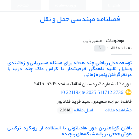
English
ورود به سامانه
ثبت نام
فصلنامه مهندسی حمل و نقل
موضوعات =
مسیریابی
تعداد مقالات:
3
توسعه مدل ریاضی چند هدفه برای مسئله مسیریابی و زمانبندی
وسایل نقلیه ناهمگن ظرفیت‌دار با کراس داک چند درب با
درنظرگرفتن پنجره زمانی
دوره 17، شماره 2، زمستان 1404، صفحه
5395-5415
10.22119/jte.2025.511712.2736
فاطمه خواجه سعیدی، سید فرید قنادپور
اصل مقاله
مشاهده مقاله
2.06 M
یافتن کوتاهترین دور هامیلتونی با استفاده از رویکرد ترکیبی
هوش جمعی بر پایه شبکه‌های پیچیده