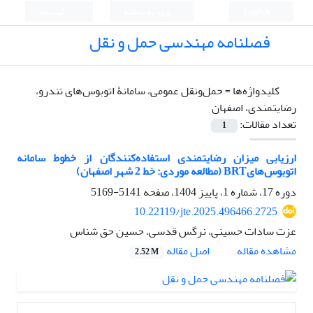
English
ورود به سامانه
ثبت نام
فصلنامه مهندسی حمل و نقل
کلیدواژه‌ها =
حمل‌ونقل عمومی، سامانۀ اتوبوس‌های تندرو،
رضایتمندی، اصفهان
تعداد مقالات:
1
ارزیابی میزان رضایتمندی استفاده‌کنندگان از خطوط سامانه
اتوبوس‌هایBRT (مطالعه موردی: خط 2 شهر اصفهان)
دوره 17، شماره 1، پاییز 1404، صفحه
5141-5169
10.22119/jte.2025.496466.2725
عزت سادات حسینی، نرگس قدسی، حسین حق شناس
اصل مقاله
مشاهده مقاله
2.52 M