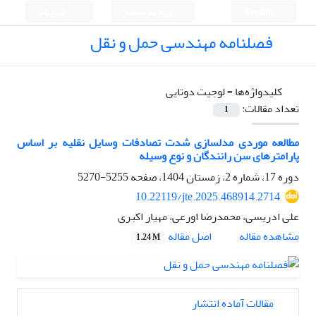
English
ورود به سامانه
ثبت نام
فصلنامه مهندسی حمل و نقل
کلیدواژه‌ها =
لوجیت دوتایی
تعداد مقالات:
1
مطالعه موردی مدلسازی شدت تصادفات وسایل نقلیه بر اساس
پارامترهای سن رانندگان و نوع وسیله
دوره 17، شماره 2، زمستان 1404، صفحه
5255-5270
10.22119/jte.2025.468914.2714
علی ادریسی، محمدرضا اورعی، مهیار اکبری
اصل مقاله
مشاهده مقاله
1.24 M
مقالات آماده انتشار