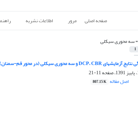
صفحه اصلی
مرور
اطلاعات نشریه
راهنم
=
سه محوری سیکلی
1
DCP،  و سه محوری سیکلی (در محور قم-سمنان)
11-21
اصل مقاله
807.15 K