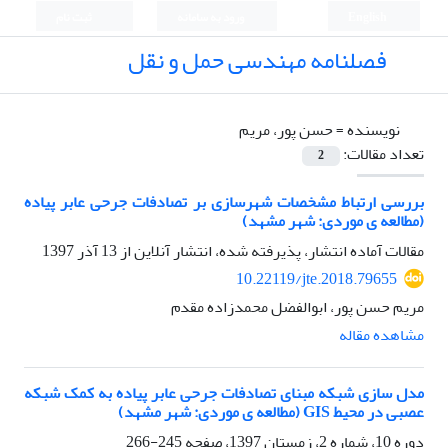
English
ورود به سامانه
ثبت نام
فصلنامه مهندسی حمل و نقل
نویسنده =
حسن پور، مریم
تعداد مقالات:
2
بررسی ارتباط مشخصات شهرسازی بر تصادفات جرحی عابر پیاده
(مطالعه ی موردی: شهر مشهد)
مقالات آماده انتشار، پذیرفته شده، انتشار آنلاین از
13 آذر 1397
10.22119/jte.2018.79655
مریم حسن پور، ابوالفضل محمدزاده مقدم
مشاهده مقاله
مدل سازی شبکه مبنای تصادفات جرحی عابر پیاده به کمک شبکه
عصبی در محیط GIS (مطالعه ی موردی: شهر مشهد)
دوره 10، شماره 2، زمستان 1397، صفحه
245-266