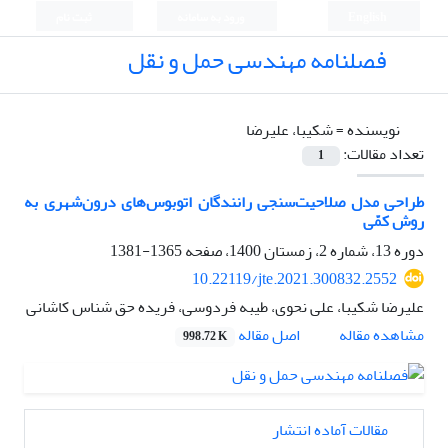
English
ورود به سامانه
ثبت نام
فصلنامه مهندسی حمل و نقل
نویسنده =
شکیبا، علیرضا
تعداد مقالات:
1
طراحی مدل صلاحیت‌سنجی رانندگان اتوبوس‌های درون‌شهری به
روش کمّی
دوره 13، شماره 2، زمستان 1400، صفحه
1365-1381
10.22119/jte.2021.300832.2552
علیرضا شکیبا، علی نحوی، طیبه فردوسی، فریده حق شناس کاشانی
اصل مقاله
مشاهده مقاله
998.72 K
مقالات آماده انتشار