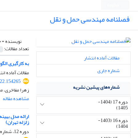
English
فصلنامه مهندسی حمل و نقل
نویسنده =
ح
تعداد مقالات:
مقالات آماده انتشار
به کارگیری الگو
شماره جاری
مقالات آماده انت
022.154265
شماره‌های پیشین نشریه
زهرا مفاخری، مجید 
مشاهده مقاله
دوره 17 (1404-
1405)
ارائه مدل بهینه
دوره 16 (1403-
زلزله تهران)
1404)
دوره 12، شماره 4، تابستان 1400، صفحه