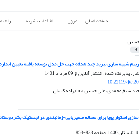
صفحه اصلی
مرور
اطلاعات نشریه
راهنم
سین
4
ریتم شبیه سازی تبرید چند هدفه جهت حل مدل توسعه یافته تعیین اندازه 
شار، پذیرفته شده، انتشار آنلاین از
09 مرداد 1401
10.22119/jte.2
شیخ محمدی، علی حسین &rlm;زاده کاشان
‌سازی استوار پویا برای مساله مسیریابی-زمانبندی در لجستیک بشردوستانه و
833-853