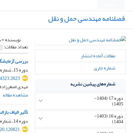
English
فصلنامه مهندسی حمل و نقل
نویسنده =
ب
تعداد مقالات:
مقالات آماده انتشار
بررسی آزمایشگا
شماره جاری
دوره 15، شماره 3، بهار 1403، صفحه
64323.2623
شماره‌های پیشین نشریه
مهدی اصغرزاده،
مشاهده مقاله
دوره 17 (1404-
1405)
تأثیر الیاف باز
دوره 16 (1403-
دوره 14، شماره 3، بهار 1402، صفحه
1404)
020.120821