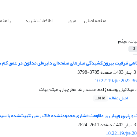
صفحه اصلی
مرور
اطلاعات نشریه
راهنم
یات، میثم
3
هی ظرفیت بیرون‌کشیدگی مهارهای صفحه‌ای دایره‌ای مدفون در عمق کم در
3785-3798
10.22119/jte.2022.3
 میکائیل یوسف زاده، محمد رضا عطرچیان، میثم بیات
اصل مقاله
1.81 M
الت و پلی‌پروپیلن بر مقاومت فشاری محدودنشده خاک رسی تثبیت‌شده با سی
2611-2624
10.22119/jte.2