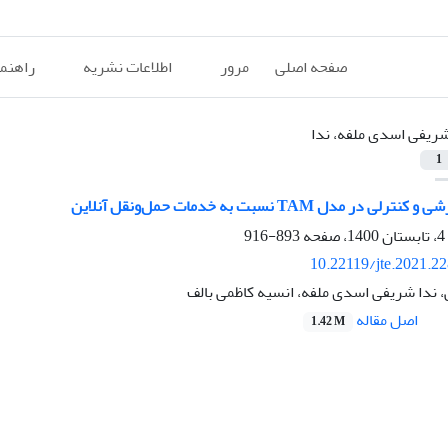
صفحه اصلی
مرور
اطلاعات نشریه
راهنم
ریفی اسدی ملفه، ندا
1
 مدل TAM نسبت به خدمات حمل‌ونقل آنلاین
893-916
10.22119/jte.2021.2
 ندا شریفی اسدی ملفه، انسیه کاظمی بالف
اصل مقاله
1.42 M