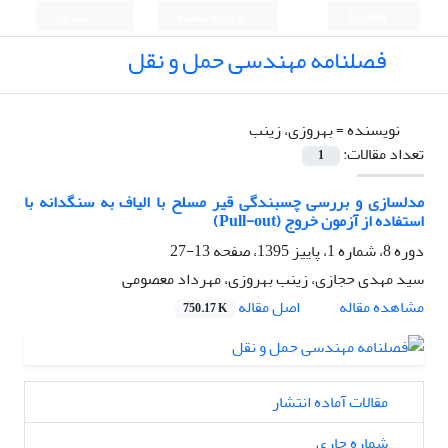
English
ورود به سامانه
ثبت نام
فصلنامه مهندسی حمل و نقل
نویسنده =
بهروزی، زینب
تعداد مقالات:
1
مدلسازی و بررسی چسبندگی قیر مسلح با الیاف به سنگدانه با
استفاده از آزمون خروج (Pull-out)
دوره 8، شماره 1، پاییز 1395، صفحه
13-27
سید مهدی حجازی، زینب بهروزی، مهرداد معصومی
اصل مقاله
مشاهده مقاله
750.17 K
مقالات آماده انتشار
شماره جاری