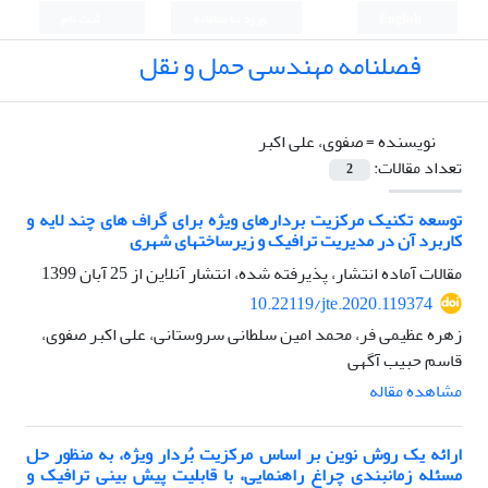
English
ورود به سامانه
ثبت نام
فصلنامه مهندسی حمل و نقل
نویسنده =
صفوی، علی اکبر
تعداد مقالات:
2
توسعه تکنیک مرکزیت بردارهای ویژه برای گراف های چند لایه و
کاربرد آن در مدیریت ترافیک و زیرساختهای شهری
مقالات آماده انتشار، پذیرفته شده، انتشار آنلاین از
25 آبان 1399
10.22119/jte.2020.119374
زهره عظیمی فر، محمد امین سلطانی سروستانی، علی اکبر صفوی،
قاسم حبیب آگهی
مشاهده مقاله
ارائه یک روش نوین بر اساس مرکزیت بُردار ویژه، به منظور حل
مسئله زمانبندی چراغ راهنمایی، با قابلیت پیش بینی ترافیک و