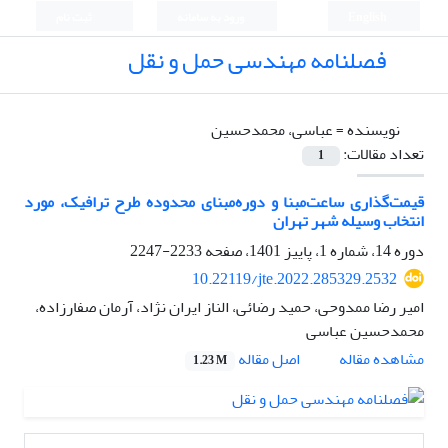
English
ورود به سامانه
ثبت نام
فصلنامه مهندسی حمل و نقل
نویسنده =
عباسی، محمدحسین
تعداد مقالات:
1
قیمت‌گذاری ساعت‌مبنا و دوره‌مبنای محدوده طرح ترافیک، مورد
انتخاب وسیله شهر تهران
دوره 14، شماره 1، پاییز 1401، صفحه
2233-2247
10.22119/jte.2022.285329.2532
امیر رضا ممدوحی، حمید رضائی، الناز ایران نژاد، آرمان صفارزاده،
محمدحسین عباسی
اصل مقاله
مشاهده مقاله
1.23 M