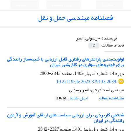
English
ورود به سامانه
ثبت نام
فصلنامه مهندسی حمل و نقل
نویسنده =
رسولی، امیر
تعداد مقالات:
2
اولویت‌بندی پارامترهای رفتاری قابل ارزیابی با شبیه‌ساز رانندگی
برای خودروهای سواری در کلان‌شهر تهران
دوره 14، شماره 3، بهار 1402، صفحه
2843-2860
10.22119/jte.2023.379133.2639
مرتضی اسدامرجی، امیر رسولی
اصل مقاله
مشاهده مقاله
2.02 M
شاخص کاربردی برای ارزیابی سیاست‌های ارتقای آموزش و آزمون
رانندگی در ایران
دوره 14، شماره 1، پاییز 1401، صفحه
2327-2342