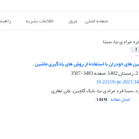
صفحه اصلی
مرور
اطلاعات نشریه
راهنم
رد مرادی نیا، سینا
1
ن های خودران با استفاده از روش های یادگیری ماشین
3483-3507
10.22119/jte.2023.3
، سینا فرد مرادی نیا، بابک گلچین، علی غفاری
اصل مقاله
1.84 M