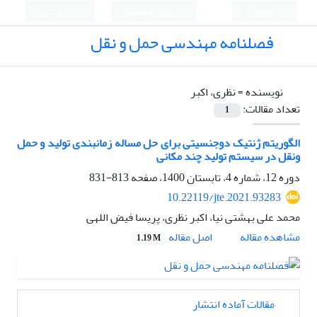
English
ورود به سامانه
ثبت نام
فصلنامه مهندسی حمل و نقل
نویسنده =
نظری، اکبر
تعداد مقالات:
1
الگوریتم ژنتیک دو‌جنسیتی برای حل مساله زمانبندی تولید و حمل
ونقل در سیستم تولید چند مکانی
دوره 12، شماره 4، تابستان 1400، صفحه
813-831
10.22119/jte.2021.93283
محمد علی بهشتی نیا، اکبر نظری، پریسا فیض اللهی
اصل مقاله
مشاهده مقاله
1.19 M
مقالات آماده انتشار