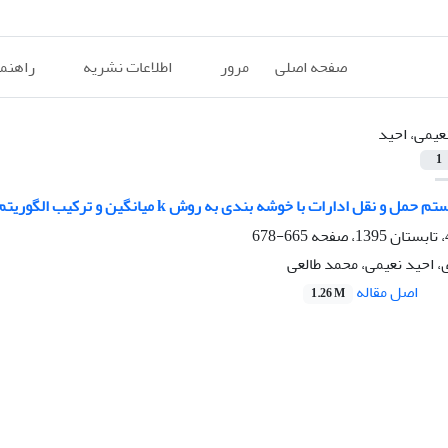
صفحه اصلی
مرور
اطلاعات نشریه
راهنم
عیمی، احید
1
 ادارات با خوشه بندی به روش k میانگین و ترکیب الگوریتم saving و جستجوی ممنوع
665-678
احید نعیمی، محمد طالعی
اصل مقاله
1.26 M