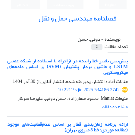
English
ورود به سامانه
ثبت نام
فصلنامه مهندسی حمل و نقل
نویسنده =
ذوقی، حسن
تعداد مقالات:
2
پیش‌بینی تغییر خط راننده در آزادراه با استفاده از شبکه عصبی
LSTM و ماشین بردار پشتیبان (SVM) بر اساس داده‌های
میکروسکوپی
مقالات آماده انتشار، پذیرفته شده، انتشار آنلاین از
30 آذر 1404
10.22119/jte.2025.534186.2742
منیعات Maniat، محمود صفارزاده، حسن ذوقی، علیرضا سرکار
مشاهده مقاله
ارائه برنامه زمان‌بندی قطار بر اساس عدم‌قطعیت‌های موجود
(مطالعه موردی: خط 5 متروی تهران)