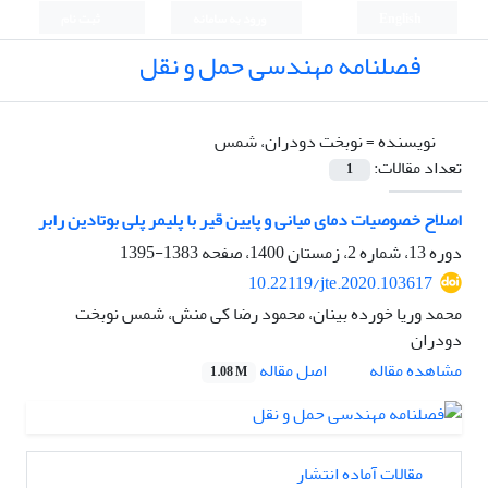
English
ورود به سامانه
ثبت نام
فصلنامه مهندسی حمل و نقل
نویسنده =
نوبخت دودران، شمس
تعداد مقالات:
1
اصلاح خصوصیات دمای میانی و پایین قیر با پلیمر پلی بوتادین رابر
دوره 13، شماره 2، زمستان 1400، صفحه
1383-1395
10.22119/jte.2020.103617
محمد وریا خورده بینان، محمود رضا کی منش، شمس نوبخت
دودران
اصل مقاله
مشاهده مقاله
1.08 M
مقالات آماده انتشار