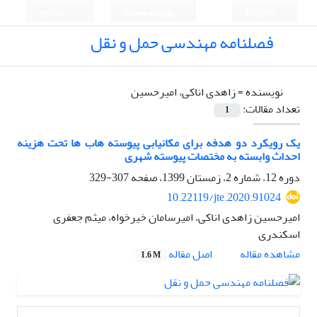
English
ورود به سامانه
ثبت نام
فصلنامه مهندسی حمل و نقل
نویسنده =
زاهدی اناکی، امیرحسین
تعداد مقالات:
1
یک رویکرد دو هدفه برای مکانیابی پیوسته هاب ها تحت هزینه
احداث وابسته به مختصات پیوسته شهری
دوره 12، شماره 2، زمستان 1399، صفحه
307-329
10.22119/jte.2020.91024
امیرحسین زاهدی اناکی، امیرسامان خیرخواه، میثم جعفری
اسکندری
اصل مقاله
مشاهده مقاله
1.6 M