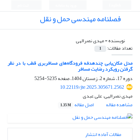
English
ورود به سامانه
ثبت نام
فصلنامه مهندسی حمل و نقل
نویسنده =
مهدی نصرالهی
تعداد مقالات:
1
مدل مکان‌یابی چندهدفه فرودگاه‌های مسافربری قطب با در نظر
گرفتن رویکرد رضایت مسافر
دوره 17، شماره 2، زمستان 1404، صفحه
5235-5254
10.22119/jte.2025.305671.2562
مهدی نصرالهی، علی عبدی
اصل مقاله
مشاهده مقاله
1.35 M
مقالات آماده انتشار