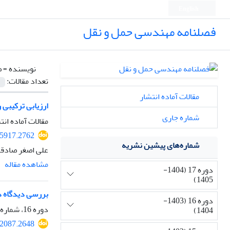
English
فصلنامه مهندسی حمل و نقل
نویسنده =
ص
تعداد مقالات:
مقالات آماده انتشار
ارزیابی ترکیبی
شماره جاری
مقالات آماده انت
75917.2762
شماره‌های پیشین نشریه
علی اصغر صادق
مشاهده مقاله
دوره 17 (1404-
1405)
بررسی دیدگاه دس
دوره 16 (1403-
دوره 16، شماره 1، پاییز 1403، صفحه
1404)
82087.2648