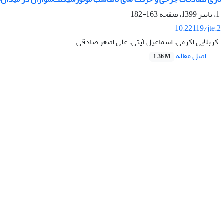
163-182
10.22119/jte.
کربلایی اکرمی، اسماعیل آیتی، علی اصغر صادقی
اصل مقاله
1.36 M