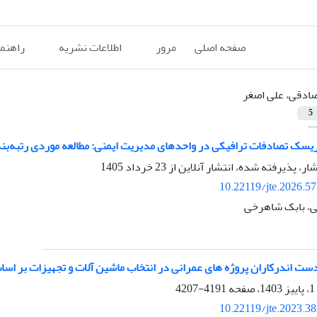
صفحه اصلی
مرور
اطلاعات نشریه
راهنم
ادقی، علی اصغر
5
 ریسک تصادفات ترافیکی در واحدهای مدیریت ایمنی: مطالعه موردی رتبه‌بن
شار، پذیرفته شده، انتشار آنلاین از
23 خرداد 1405
10.22119/jte.2026.5
ی، بابک شاهرخی
ت اندرکاران پروژه های عمرانی در انتخاب ماشین آلات و تجهیزات بر اسا
4191-4207
10.22119/jte.2023.3