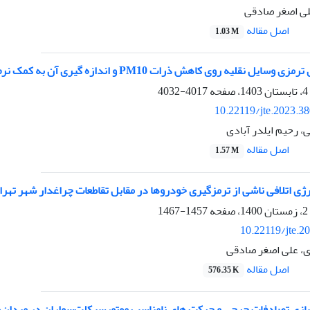
لی اصغر صادقی
اصل مقاله
1.03 M
ل نقلیه روی کاهش ذرات PM10 و اندازه گیری آن به کمک نرم افزارهای ناوبری
4017-4032
10.22119/jte.2023.3
، رحیم ایلدر آبادی
اصل مقاله
1.57 M
رژی اتلافی ناشی از ترمزگیری خودروها در مقابل تقاطعات چراغدار شهر تهرا
1457-1467
10.22119/jte.2
دی، علی اصغر صادقی
اصل مقاله
576.35 K
زی تصادفات جرحی و حرکت های نامناسب موتورسیکلت‌سواران در میدان‌