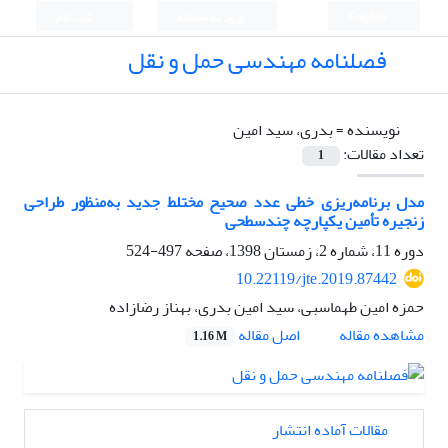
English
ورود به سامانه
ثبت نام
فصلنامه مهندسی حمل و نقل
نویسنده =
بدری، سید امین
تعداد مقالات:
1
مدل برنامه‌ریزی خطی عدد صحیح مختلط جدید به‌منظور طراحی
زنجیره تأمین یکپارچه چندسطحی
دوره 11، شماره 2، زمستان 1398، صفحه
497-524
10.22119/jte.2019.87442
حمزه امین طهماسبی، سید امین بدری، بهناز رضازاده
اصل مقاله
مشاهده مقاله
1.16 M
مقالات آماده انتشار