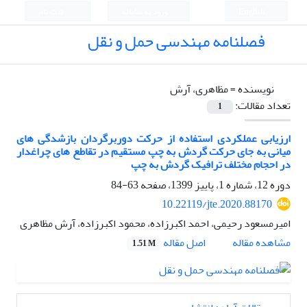
English
ورود به سامانه
ثبت نام
فصلنامه مهندسی حمل و نقل
نویسنده =
مظاهری، آرش
تعداد مقالات:
1
ارزیابی عملکردی استفاده از حرکت دوربرگردان بازشدگی های
میانی به جای حرکت گردش به چپ مستقیم در تقاطع های چراغدار
در احجام مختلف ترافیک گردش به چپ
دوره 12، شماره 1، پاییز 1399، صفحه
63-84
10.22119/jte.2020.88170
امیرمسعود رحیمی، احمد اکبرزاده، محمود اکبرزاده، آرش مظاهری
اصل مقاله
مشاهده مقاله
1.51 M