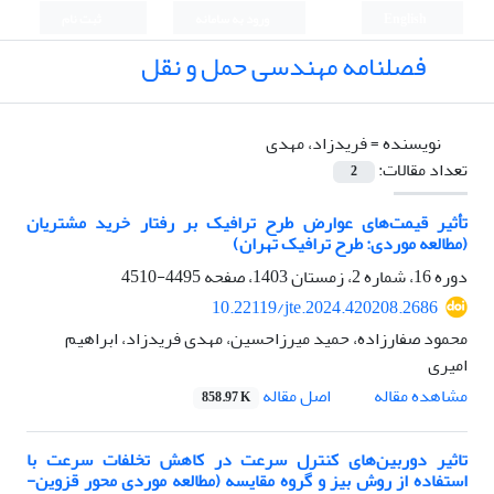
English
ورود به سامانه
ثبت نام
فصلنامه مهندسی حمل و نقل
نویسنده =
فریدزاد، مهدی
تعداد مقالات:
2
تأثیر قیمت‌های عوارض طرح ترافیک بر رفتار خرید مشتریان
(مطالعه موردی:‌ طرح ترافیک تهران)
دوره 16، شماره 2، زمستان 1403، صفحه
4495-4510
10.22119/jte.2024.420208.2686
محمود صفارزاده، حمید میرزاحسین، مهدی فریدزاد، ابراهیم
امیری
اصل مقاله
مشاهده مقاله
858.97 K
تاثیر دوربین‌های کنترل سرعت در کاهش تخلفات سرعت با
استفاده از روش بیز و گروه مقایسه (مطالعه موردی محور قزوین-