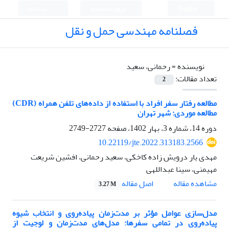
English
ورود به سامانه
ثبت نام
فصلنامه مهندسی حمل و نقل
نویسنده =
رحمانی، سعید
تعداد مقالات:
2
مطالعه رفتار سفر افراد با استفاده از داده‌های تلفن همراه (CDR)
مطالعه موردی: شهر تهران
دوره 14، شماره 3، بهار 1402، صفحه
2727-2749
10.22119/jte.2022.313183.2566
مهدی یار درویش زاده کاخکی، سعید رحمانی، افشین شریعت
مهیمنی، سینا عبداللهی
اصل مقاله
مشاهده مقاله
3.27 M
مدل‌سازی عوامل مؤثر بر مدت‌زمان پیاده‌روی و انتخاب شیوه
پیاده‌روی در تمامی سفرها: مدل‌های مدت‌زمان و لوجیت از