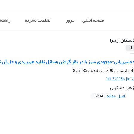
صفحه اصلی
مرور
اطلاعات نشریه
راهنم
شتیان، زهرا
1
مسیریابی-موجودی سبز با در نظر گرفتن وسائل نقلیه هیبریدی و حل آن
857-875
10.22119/jte.
زهرا دشتیان
اصل مقاله
1.28 M