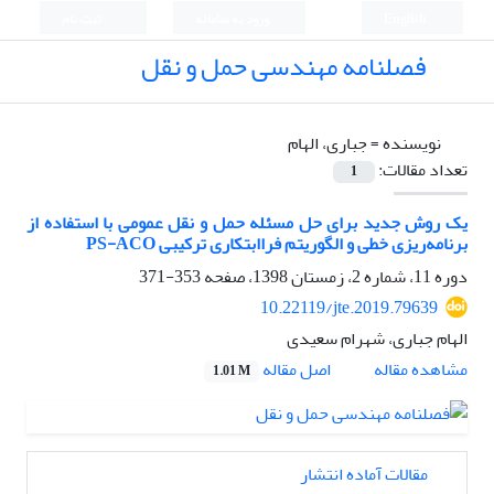
English
ورود به سامانه
ثبت نام
فصلنامه مهندسی حمل و نقل
نویسنده =
جباری، الهام
تعداد مقالات:
1
یک روش جدید برای حل مسئله حمل و نقل عمومی با استفاده از
برنامه‌ریزی خطی و الگوریتم فراابتکاری ترکیبی PS-ACO
دوره 11، شماره 2، زمستان 1398، صفحه
353-371
10.22119/jte.2019.79639
الهام جباری، شهرام سعیدی
اصل مقاله
مشاهده مقاله
1.01 M
مقالات آماده انتشار