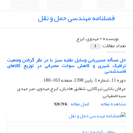
English
ورود به سامانه
ثبت نام
فصلنامه مهندسی حمل و نقل
نویسنده =
مهدوی، ایرج
تعداد مقالات:
1
حل مسأله مسیریابی وسایل نقلیه سبز با در نظر گرفتن وضعیت
ترافیک شهری و کاهش سوخت مصرفی در توزیع کالاهای
فاسدشدنی
دوره 11، شماره 1، پاییز 1398، صفحه
163-180
عرفان بابایی تیرکلایی، شقایق هادیان، ایرج مهدوی، میر مهدی
سیداصفهانی
اصل مقاله
مشاهده مقاله
920.79 K
مقالات آماده انتشار