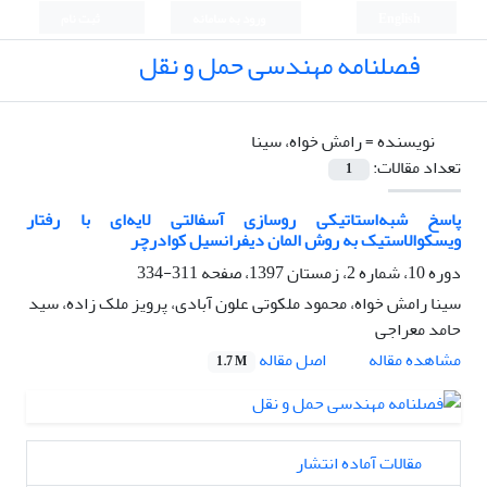
English
ورود به سامانه
ثبت نام
فصلنامه مهندسی حمل و نقل
نویسنده =
رامش خواه، سینا
تعداد مقالات:
1
پاسخ شبه‌استاتیکی روسازی آسفالتی لایه‌ای با رفتار
ویسکوالاستیک به روش المان دیفرانسیل کوادرچر
دوره 10، شماره 2، زمستان 1397، صفحه
311-334
سینا رامش خواه، محمود ملکوتی علون آبادی، پرویز ملک زاده، سید
حامد معراجی
اصل مقاله
مشاهده مقاله
1.7 M
مقالات آماده انتشار