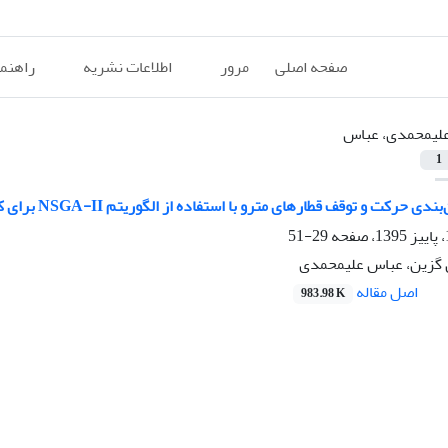
صفحه اصلی
مرور
اطلاعات نشریه
راهنم
لیمحمدی، عباس
1
قف قطارهای مترو با استفاده از الگوریتم NSGA-II برای کاهش زمان سفر و افزایش کارایی اقتصادی و زیست‌محیطی سیستم
29-51
گزین، عباس علیمحمدی
اصل مقاله
983.98 K