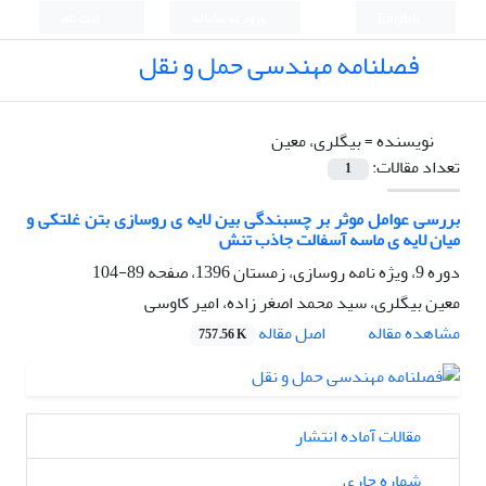
English
ورود به سامانه
ثبت نام
فصلنامه مهندسی حمل و نقل
نویسنده =
بیگلری، معین
تعداد مقالات:
1
بررسی عوامل موثر بر چسبندگی بین لایه ی روسازی بتن غلتکی و
میان لایه ی ماسه آسفالت جاذب تنش
دوره 9، ویژه نامه روسازی، زمستان 1396، صفحه
89-104
معین بیگلری، سید محمد اصغر زاده، امیر کاوسی
اصل مقاله
مشاهده مقاله
757.56 K
مقالات آماده انتشار
شماره جاری