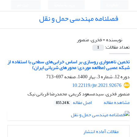
English
ورود به سامانه
ثبت نام
فصلنامه مهندسی حمل و نقل
نویسنده =
فخری، منصور
تعداد مقالات:
1
تخمین ناهمواری روسازی بر اساس خرابی‌های سطحی با استفاده از
شبکه عصبی (مطالعه موردی: محور‌های شریانی ایران)
دوره 12، شماره 3، بهار 1400، صفحه
697-713
10.22119/jte.2021.92676
منصور فخری، سیدمسعود کریمی، محمدرضا قربانی نیک
اصل مقاله
مشاهده مقاله
855.24 K
مقالات آماده انتشار