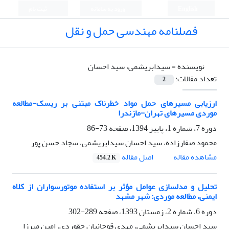
English
ورود به سامانه
ثبت نام
فصلنامه مهندسی حمل و نقل
نویسنده =
سیدابریشمی، سید احسان
تعداد مقالات:
2
ارزیابی مسیرهای حمل مواد خطرناک مبتنی بر ریسک-مطالعه
موردی مسیرهای تهران-مازندرا
دوره 7، شماره 1، پاییز 1394، صفحه
73-86
محمود صفارزاده، سید احسان سیدابریشمی، سجاد حسن پور
اصل مقاله
مشاهده مقاله
454.2 K
تحلیل و مدلسازی عوامل مؤثر بر استفاده موتورسواران از کلاه
ایمنی، مطالعه موردی: شهر مشهد
دوره 6، شماره 2، زمستان 1393، صفحه
289-302
سید احسان سیدابریشمی، مهدی قوچانیان حقوردی، امین میرزا