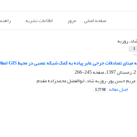
صفحه اصلی
مرور
اطلاعات نشریه
راهنم
اد، روزبه
1
تصادفات جرحی عابر پیاده به کمک شبکه عصبی در محیط GIS (مطالعه ی موردی: شهر مشهد)
245-266
 مریم حسن پور، روزبه شاد، ابوالفضل محمدزاده مقدم
اصل مقاله
1.77 M