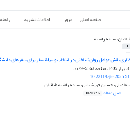
صفحه اصلی
مرور
اطلاعات نشریه
راهنم
بائیان، سیده راضیه
1
اری نقش عوامل روان‌شناختی در انتخاب وسیلۀ سفر برای سفر‌های دانشگاه
5563-5579
10.22119/jte.2025.5
اسماعیلی، حسین حق شناس، سیده راضیه طبائیان
اصل مقاله
1020.77 K