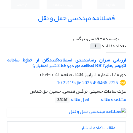
English
ورود به سامانه
ثبت نام
فصلنامه مهندسی حمل و نقل
نویسنده =
قدسی، نرگس
تعداد مقالات:
1
ارزیابی میزان رضایتمندی استفاده‌کنندگان از خطوط سامانه
اتوبوس‌هایBRT (مطالعه موردی: خط 2 شهر اصفهان)
دوره 17، شماره 1، پاییز 1404، صفحه
5141-5169
10.22119/jte.2025.496466.2725
عزت سادات حسینی، نرگس قدسی، حسین حق شناس
اصل مقاله
مشاهده مقاله
2.52 M
مقالات آماده انتشار